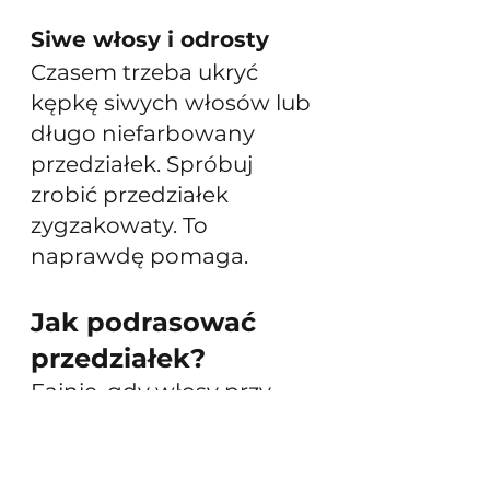
Siwe włosy i odrosty
Czasem trzeba ukryć 
kępkę siwych włosów lub 
długo niefarbowany 
przedziałek. Spróbuj 
zrobić przedziałek 
zygzakowaty. To 
naprawdę pomaga. 
Jak podrasować 
przedziałek?
Fajnie, gdy włosy przy 
przedziałku są uniesione. 
Fryzura wygląda wtedy 
na bardziej gęstą. 