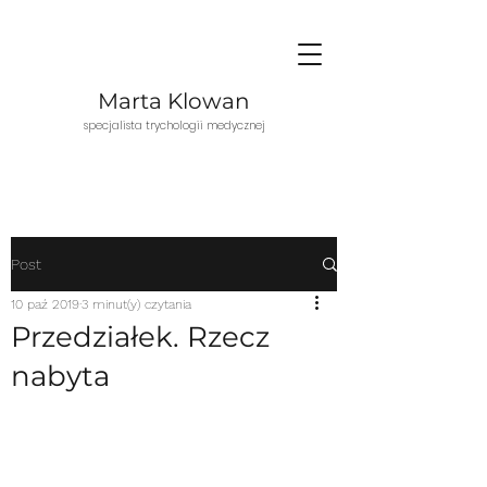
Marta Klowan
specjalista trychologii medycznej
Post
10 paź 2019
3 minut(y) czytania
Przedziałek. Rzecz
nabyta