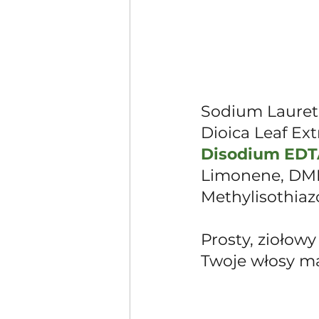
Sodium Laureth
Dioica Leaf Extr
Disodium ED
Limonene, DMD
Methylisothiazo
Prosty, ziołowy
Twoje włosy ma