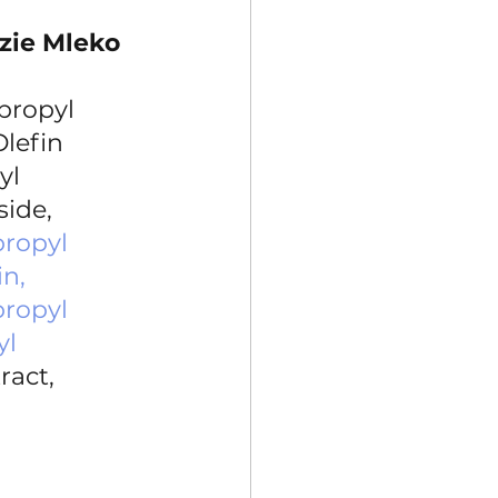
zie Mleko
ropyl 
lefin 
yl 
ide, 
ropyl 
n, 
ropyl 
l 
ract, 