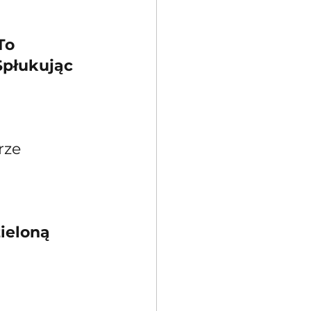
To 
Spłukując 
rze 
ieloną 
 