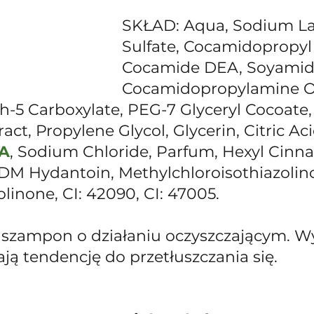
SKŁAD: Aqua, Sodium La
Sulfate, Cocamidopropyl 
Cocamide DEA, Soyamid
Cocamidopropylamine Ox
-5 Carboxylate, PEG-7 Glyceryl Cocoate, 
act, Propylene Glycol, Glycerin, Citric Aci
TA
, Sodium Chloride, Parfum, Hexyl Cinna
M Hydantoin, Methylchloroisothiazolino
linone, CI: 42090, CI: 47005.
 szampon o działaniu oczyszczającym. Wyb
ją tendencję do przetłuszczania się.