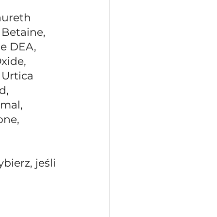
ureth 
Betaine, 
e DEA, 
ide, 
Urtica 
d, 
mal, 
ne, 
ierz, jeśli 