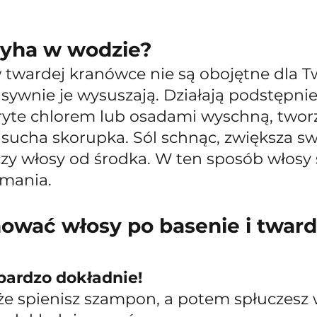
zyha w wodzie?
w twardej kranówce nie są obojętne dla T
nsywnie je wysuszają. Działają podstępnie, 
yte chlorem lub osadami wyschną, tworz
) sucha skorupka. Sól schnąc, zwiększa sw
czy włosy od środka. W ten sposób włosy s
mania. 
nować włosy po basenie i tward
bardzo dokładnie!
 że spienisz szampon, a potem spłuczesz 