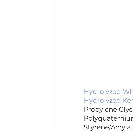
Hydrolyzed Wh
Hydrolyzed Ker
Propylene Glyco
Polyquaternium
Styrene/Acryla