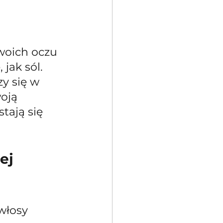
woich oczu 
jak sól. 
y się w 
oją 
tają się 
ej 
włosy 