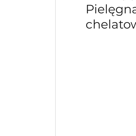
Pielęgn
chelato