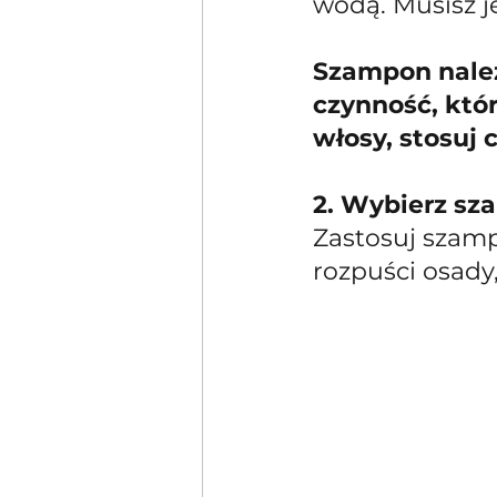
wodą. Musisz j
Szampon należ
czynność, któ
włosy, stosuj 
2. Wybierz sz
Zastosuj szamp
rozpuści osady