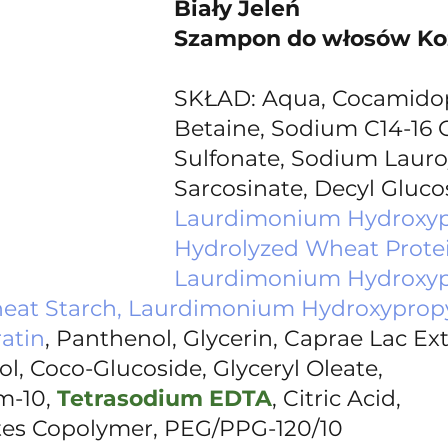
Biały Jeleń 
Szampon do włosów Ko
SKŁAD: Aqua, Cocamidop
Betaine, Sodium C14-16 O
Sulfonate, Sodium Lauro
Sarcosinate, Decyl Glucos
Laurdimonium Hydroxyp
Hydrolyzed Wheat Protei
Laurdimonium Hydroxyp
eat Starch, Laurdimonium Hydroxypropy
atin
, Panthenol, Glycerin, Caprae Lac Ext
l, Coco-Glucoside, Glyceryl Oleate, 
-10, 
Tetrasodium EDTA
, Citric Acid, 
tes Copolymer, PEG/PPG-120/10 