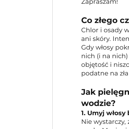
Zapraszam!
Co złego c
Chlor i osady 
ani skóry. Inte
Gdy włosy pokr
nich (i na nich
objętość i nisz
podatne na zła
Jak pielęg
wodzie?
1. Umyj włosy 
Nie wystarczy,