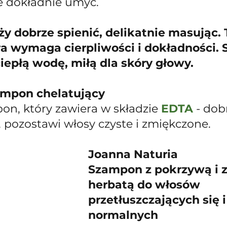
e dokładnie umyć. 
y dobrze spienić, delikatnie masując. 
ra wymaga cierpliwości i dokładności. 
ciepłą wodę, miłą dla skóry głowy.
ampon chelatujący
on, który zawiera w składzie 
EDTA
 - dob
, pozostawi włosy czyste i zmiękczone. 
Joanna Naturia 
Szampon z pokrzywą i z
herbatą do włosów 
przetłuszczających się i
normalnych