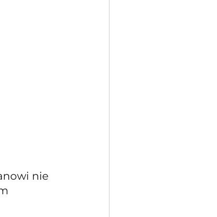
anowi nie 
im 
 