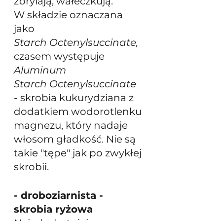
zbrylają, wałeczkują.
W składzie oznaczana 
jako 
Starch Octenylsuccinate, 
czasem występuje 
Aluminum 
Starch Octenylsuccinate
- skrobia kukurydziana z 
dodatkiem wodorotlenku 
magnezu, który nadaje 
włosom gładkość. Nie są 
takie "tępe" jak po zwykłej 
skrobii.
- droboziarnista - 
skrobia ryżowa