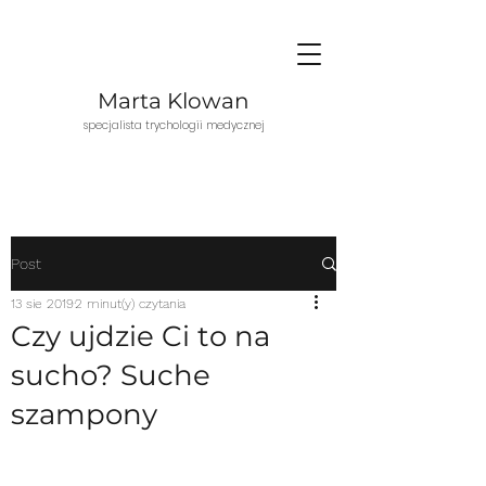
Marta Klowan
specjalista trychologii medycznej
Post
13 sie 2019
2 minut(y) czytania
Czy ujdzie Ci to na
sucho? Suche
szampony