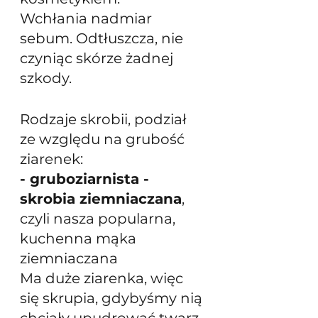
Wchłania nadmiar 
sebum. Odtłuszcza, nie 
czyniąc skórze żadnej 
szkody.
Rodzaje skrobii, podział 
ze względu na grubość 
ziarenek:
- gruboziarnista - 
skrobia ziemniaczana
, 
czyli nasza popularna, 
kuchenna mąka 
ziemniaczana
Ma duże ziarenka, więc 
się skrupia, gdybyśmy nią 
chciały upudrować twarz. 