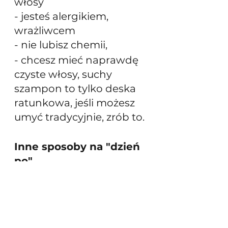
włosy
- jesteś alergikiem, 
wrażliwcem
- nie lubisz chemii,
- chcesz mieć naprawdę 
czyste włosy, suchy 
szampon to tylko deska 
ratunkowa, jeśli możesz 
umyć tradycyjnie, zrób to.
Inne sposoby na "dzień 
po"
Nie masz suchego 
szamponu a nie możesz 
umyć włosów? Żaden 
problem, jest wiele 