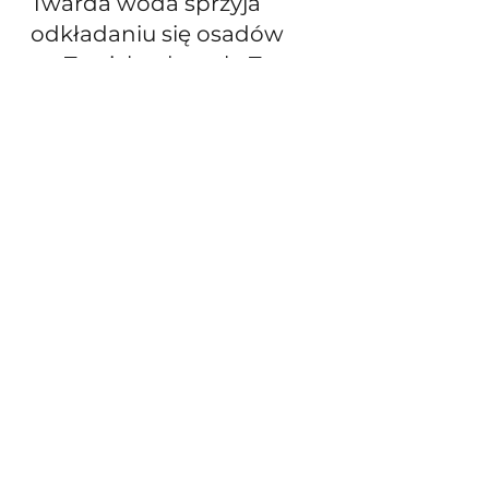
Twarda woda sprzyja 
odkładaniu się osadów 
na Twoich włosach. To 
tak, jakby zawiesić ciężkie 
elementy na 
wspomnianych wcześniej 
w tym artykule, 
wypaczonych drzwiach... 
Włos utwardzony 
szybciej ulegnie 
przekwaszeniu. 
Pamiętaj, że 
przeproteinowanie 
włosa to też 
usztywnianie. 