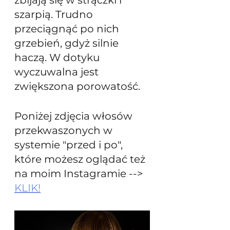
zbijają się w strączki i 
szarpią. Trudno 
przeciągnąć po nich 
grzebień, gdyż silnie 
haczą. W dotyku 
wyczuwalna jest 
zwiększona porowatość. 
Poniżej zdjęcia włosów 
przekwaszonych w 
systemie "przed i po", 
które możesz oglądać też 
na moim Instagramie --> 
KLIK!