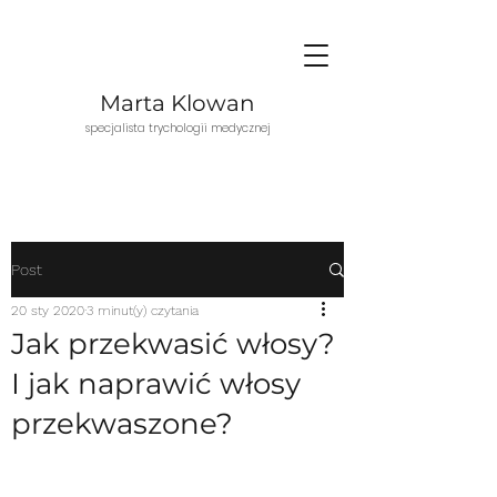
Marta Klowan
specjalista trychologii medycznej
Post
20 sty 2020
3 minut(y) czytania
Jak przekwasić włosy?
I jak naprawić włosy
przekwaszone?